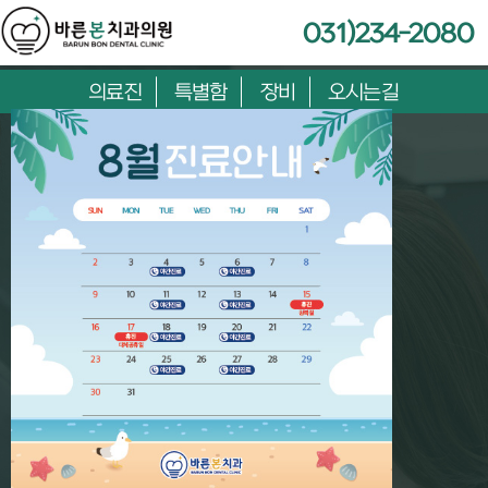
031)234-2080
의료진
특별함
장비
오시는길
따뜻하고 진정성 있는 진료,
바른본치과
입니다.
바른
생각을 담았습니다
바른
마음을 담았습니다
本
#올바른 수술의