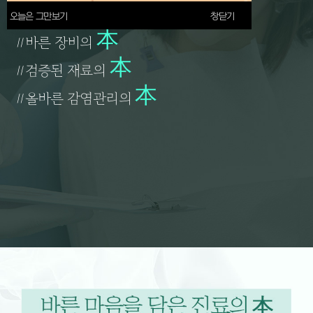
本
#초고령 환자를 위한
오늘은 그만보기
창닫기
本
#바른 장비의
本
#검증된 재료의
本
#올바른 감염관리의